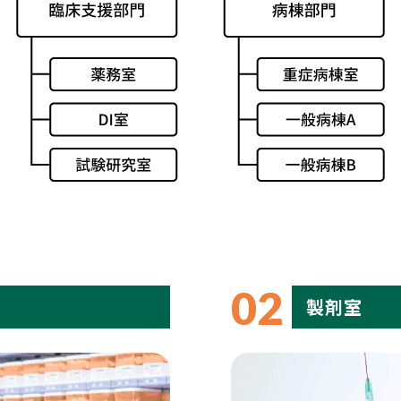
02
製剤室