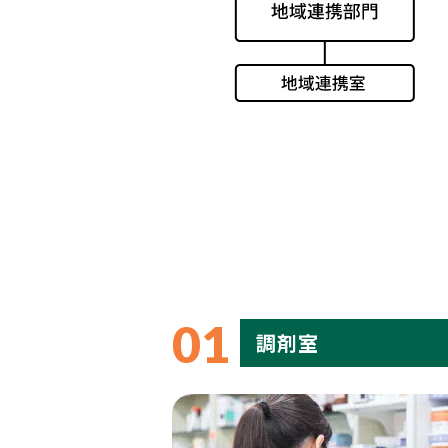
01
調剤室