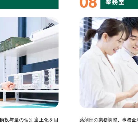
08
薬務室
ring)、薬物投与量の個別適正化を目
薬剤部の業務調整、事務全