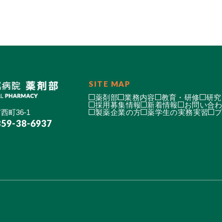
SITE MAP
薬剤部
業務内容
教育・研修
研究
採用募集情報
新着情報
お問い合
西町36-1
製薬企業の方
薬学生の実務実習
859-38-6937