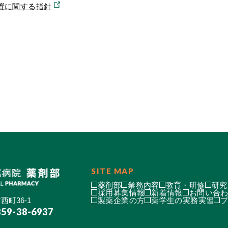
置に関する指針
SITE MAP
薬剤部
業務内容
教育・研修
研究
採用募集情報
新着情報
お問い合
西町36-1
製薬企業の方
薬学生の実務実習
859-38-6937