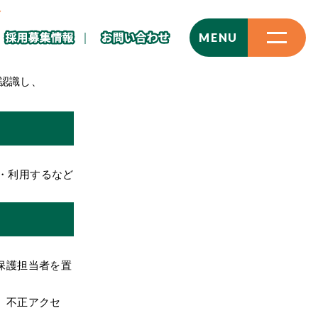
Y
CLOSE
MENU
を認識し、
。
・利用するなど
保護担当者を置
、不正アクセ