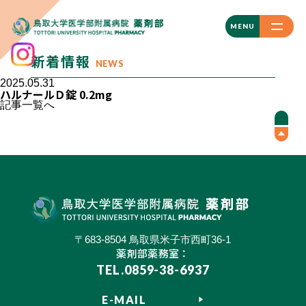
CLOSE
MENU
新着情報
NEWS
2025.05.31
ハルナールＤ錠 0.2mg
記事一覧へ
〒683-8504 鳥取県米子市西町36-1
薬剤部薬務室：
TEL.0859-38-6937
E-MAIL