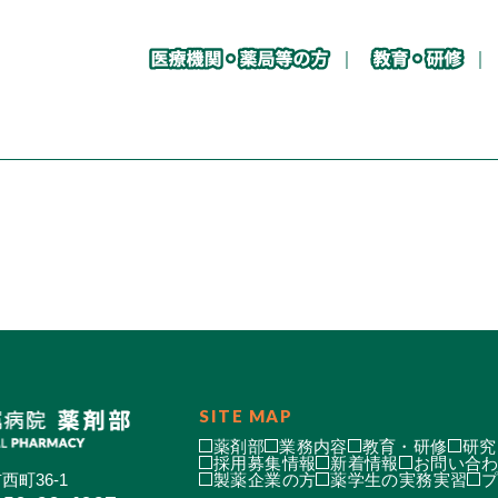
SITE MAP
薬剤部
業務内容
教育・研修
研究
採用募集情報
新着情報
お問い合
西町36-1
製薬企業の方
薬学生の実務実習