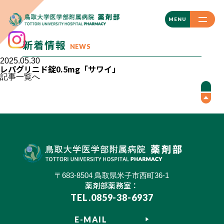
CLOSE
MENU
新着情報
NEWS
2025.05.30
レパグリニド錠0.5mg「サワイ」
記事一覧へ
〒683-8504 鳥取県米子市西町36-1
薬剤部薬務室：
TEL.0859-38-6937
E-MAIL