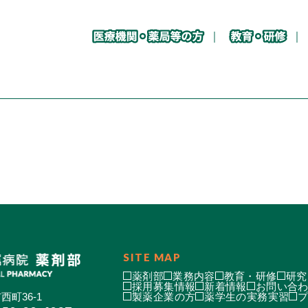
SITE MAP
薬剤部
業務内容
教育・研修
研究
採用募集情報
新着情報
お問い合
西町36-1
製薬企業の方
薬学生の実務実習