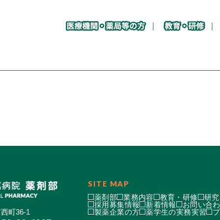
SITE MAP
薬剤部
業務内容
教育・研修
研究
採用募集情報
新着情報
お問い合
西町36-1
製薬企業の方
薬学生の実務実習