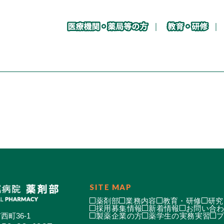
SITE MAP
薬剤部
業務内容
教育・研修
研究
採用募集情報
新着情報
お問い合
西町36-1
製薬企業の方
薬学生の実務実習