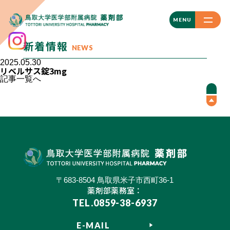
CLOSE
MENU
新着情報
NEWS
2025.05.30
リベルサス錠3mg
記事一覧へ
〒683-8504 鳥取県米子市西町36-1
薬剤部薬務室：
TEL.0859-38-6937
E-MAIL