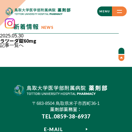
CLOSE
MENU
新着情報
NEWS
2025.05.30
ラツーダ錠60mg
記事一覧へ
〒683-8504 鳥取県米子市西町36-1
薬剤部薬務室：
TEL.0859-38-6937
E-MAIL