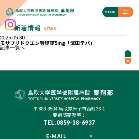
CLOSE
MENU
新着情報
NEWS
2025.05.30
モサプリドクエン酸塩錠5mg「武田テバ」
記事一覧へ
〒683-8504 鳥取県米子市西町36-1
薬剤部薬務室：
TEL.0859-38-6937
E-MAIL