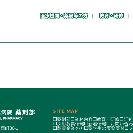
SITE MAP
薬剤部
業務内容
教育・研修
研究
採用募集情報
新着情報
お問い合
西町36-1
製薬企業の方
薬学生の実務実習