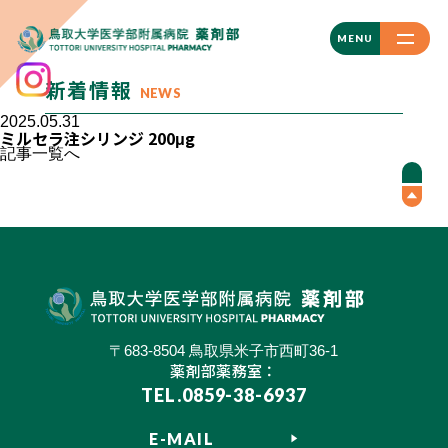
CLOSE
MENU
新着情報
NEWS
2025.05.31
ミルセラ注シリンジ 200μg
記事一覧へ
〒683-8504 鳥取県米子市西町36-1
薬剤部薬務室：
TEL.0859-38-6937
E-MAIL