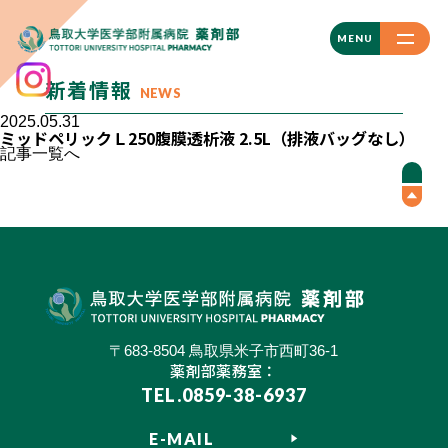
CLOSE
MENU
新着情報
NEWS
2025.05.31
ミッドペリックＬ250腹膜透析液 2.5L（排液バッグなし）
記事一覧へ
〒683-8504 鳥取県米子市西町36-1
薬剤部薬務室：
TEL.0859-38-6937
E-MAIL