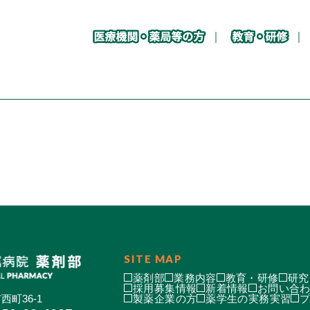
SITE MAP
薬剤部
業務内容
教育・研修
研究
採用募集情報
新着情報
お問い合
西町36-1
製薬企業の方
薬学生の実務実習