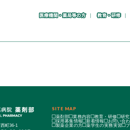
SITE MAP
薬剤部
業務内容
教育・研修
研究
採用募集情報
新着情報
お問い合
西町36-1
製薬企業の方
薬学生の実務実習