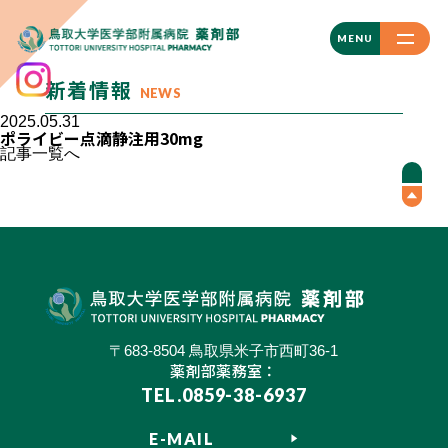
CLOSE
MENU
新着情報
NEWS
2025.05.31
ポライビー点滴静注用30mg
記事一覧へ
〒683-8504 鳥取県米子市西町36-1
薬剤部薬務室：
TEL.0859-38-6937
E-MAIL