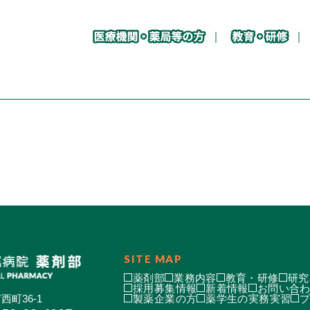
SITE MAP
薬剤部
業務内容
教育・研修
研究
採用募集情報
新着情報
お問い合
西町36-1
製薬企業の方
薬学生の実務実習