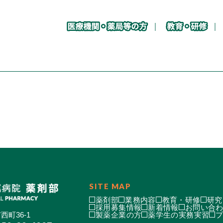
SITE MAP
薬剤部
業務内容
教育・研修
研究
採用募集情報
新着情報
お問い合
西町36-1
製薬企業の方
薬学生の実務実習