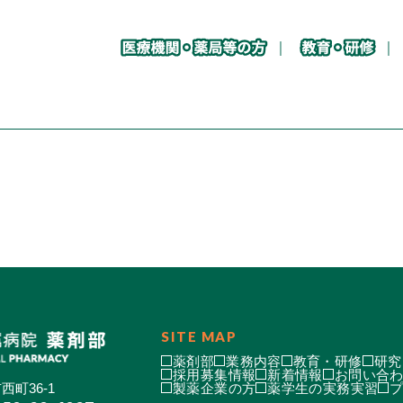
SITE MAP
薬剤部
業務内容
教育・研修
研究
採用募集情報
新着情報
お問い合
西町36-1
製薬企業の方
薬学生の実務実習