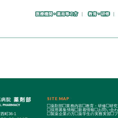
SITE MAP
薬剤部
業務内容
教育・研修
研究
採用募集情報
新着情報
お問い合
西町36-1
製薬企業の方
薬学生の実務実習