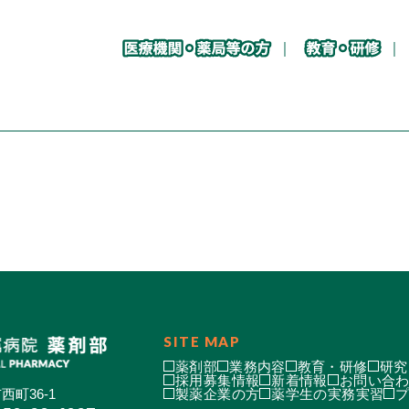
SITE MAP
薬剤部
業務内容
教育・研修
研究
採用募集情報
新着情報
お問い合
西町36-1
製薬企業の方
薬学生の実務実習