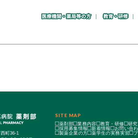
SITE MAP
薬剤部
業務内容
教育・研修
研究
採用募集情報
新着情報
お問い合
西町36-1
製薬企業の方
薬学生の実務実習