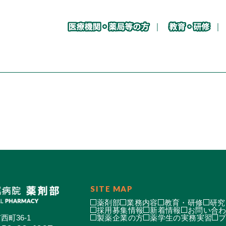
SITE MAP
薬剤部
業務内容
教育・研修
研究
採用募集情報
新着情報
お問い合
西町36-1
製薬企業の方
薬学生の実務実習