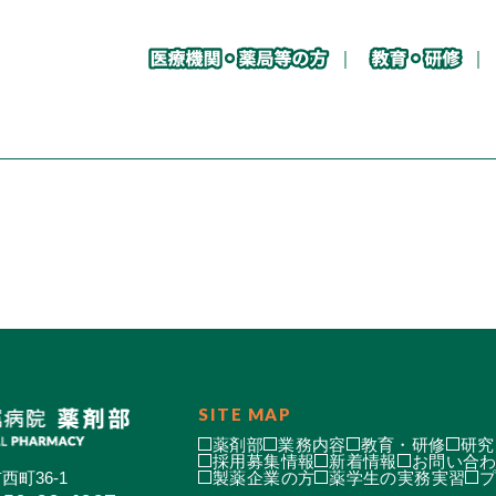
SITE MAP
薬剤部
業務内容
教育・研修
研究
採用募集情報
新着情報
お問い合
西町36-1
製薬企業の方
薬学生の実務実習