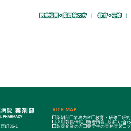
SITE MAP
薬剤部
業務内容
教育・研修
研究
採用募集情報
新着情報
お問い合
西町36-1
製薬企業の方
薬学生の実務実習