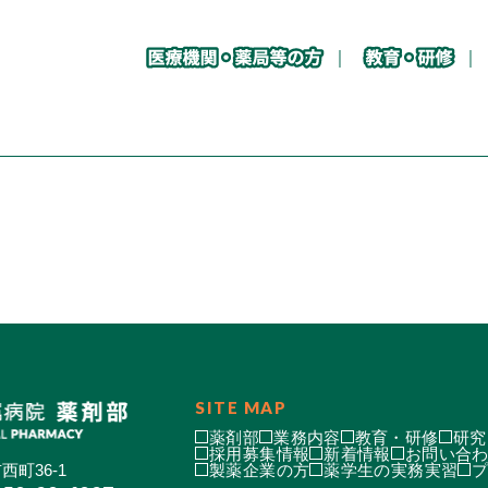
SITE MAP
薬剤部
業務内容
教育・研修
研究
採用募集情報
新着情報
お問い合
西町36-1
製薬企業の方
薬学生の実務実習