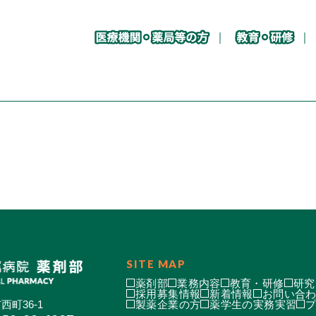
SITE MAP
薬剤部
業務内容
教育・研修
研究
採用募集情報
新着情報
お問い合
西町36-1
製薬企業の方
薬学生の実務実習