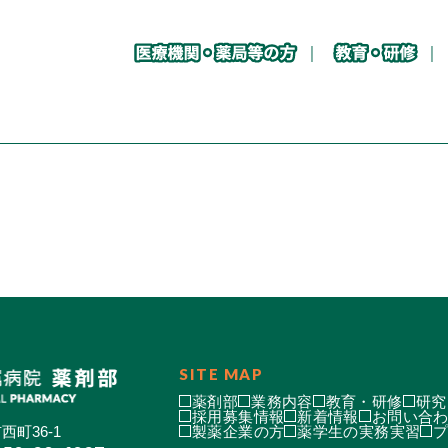
SITE MAP
薬剤部
業務内容
教育・研修
研究
採用募集情報
新着情報
お問い合
西町36-1
製薬企業の方
薬学生の実務実習