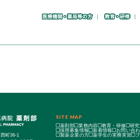
SITE MAP
薬剤部
業務内容
教育・研修
研究
採用募集情報
新着情報
お問い合
西町36-1
製薬企業の方
薬学生の実務実習