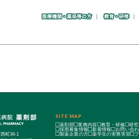
SITE MAP
薬剤部
業務内容
教育・研修
研究
採用募集情報
新着情報
お問い合
西町36-1
製薬企業の方
薬学生の実務実習