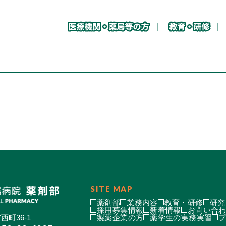
SITE MAP
薬剤部
業務内容
教育・研修
研究
採用募集情報
新着情報
お問い合
西町36-1
製薬企業の方
薬学生の実務実習