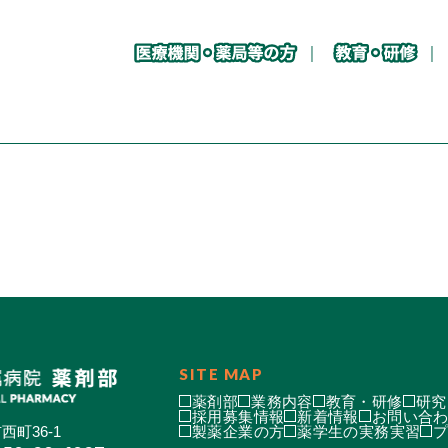
SITE MAP
薬剤部
業務内容
教育・研修
研究
採用募集情報
新着情報
お問い合
西町36-1
製薬企業の方
薬学生の実務実習