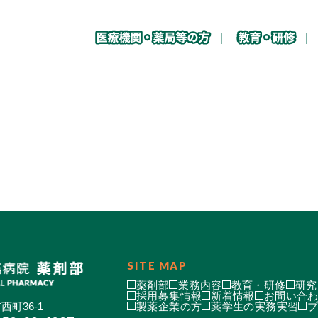
SITE MAP
薬剤部
業務内容
教育・研修
研究
採用募集情報
新着情報
お問い合
西町36-1
製薬企業の方
薬学生の実務実習