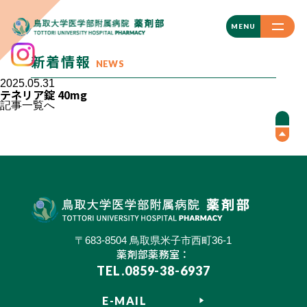
CLOSE
MENU
新着情報
NEWS
2025.05.31
テネリア錠 40mg
記事一覧へ
〒683-8504 鳥取県米子市西町36-1
薬剤部薬務室：
TEL.0859-38-6937
E-MAIL