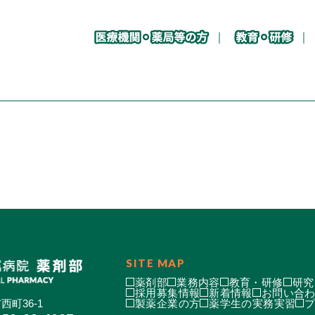
SITE MAP
薬剤部
業務内容
教育・研修
研究
採用募集情報
新着情報
お問い合
西町36-1
製薬企業の方
薬学生の実務実習