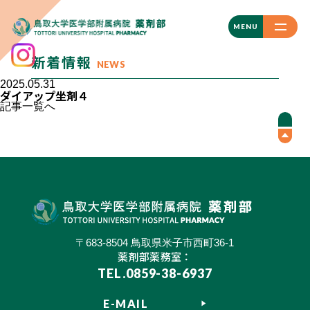
CLOSE
MENU
新着情報
NEWS
2025.05.31
ダイアップ坐剤４
記事一覧へ
〒683-8504 鳥取県米子市西町36-1
薬剤部薬務室：
TEL.0859-38-6937
E-MAIL