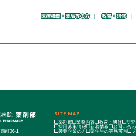
SITE MAP
薬剤部
業務内容
教育・研修
研究
採用募集情報
新着情報
お問い合
西町36-1
製薬企業の方
薬学生の実務実習