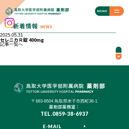
CLOSE
MENU
新着情報
NEWS
2025.05.31
セレニカＲ錠 400mg
記事一覧へ
〒683-8504 鳥取県米子市西町36-1
薬剤部薬務室：
TEL.0859-38-6937
E-MAIL