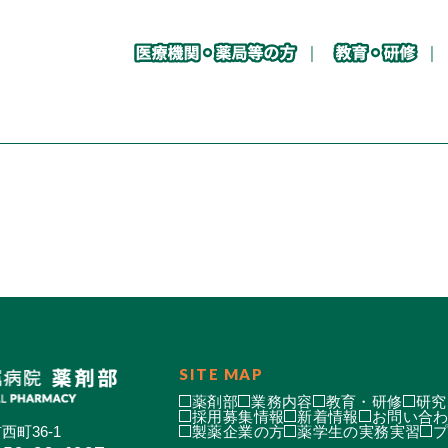
SITE MAP
薬剤部
業務内容
教育・研修
研究
採用募集情報
新着情報
お問い合
西町36-1
製薬企業の方
薬学生の実務実習