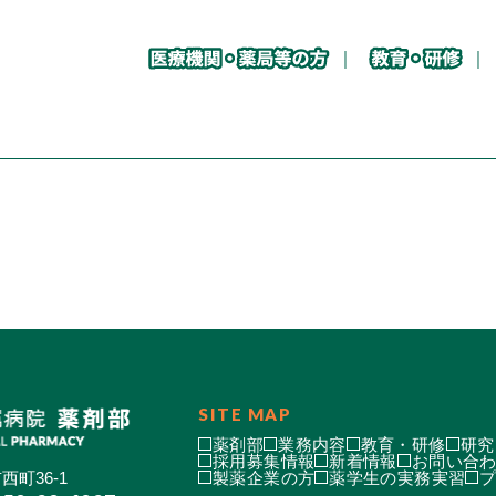
SITE MAP
薬剤部
業務内容
教育・研修
研究
採用募集情報
新着情報
お問い合
西町36-1
製薬企業の方
薬学生の実務実習