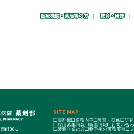
SITE MAP
薬剤部
業務内容
教育・研修
研究
採用募集情報
新着情報
お問い合
西町36-1
製薬企業の方
薬学生の実務実習