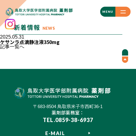
CLOSE
MENU
新着情報
NEWS
2025.05.31
ケサンラ点滴静注液350mg
記事一覧へ
〒683-8504 鳥取県米子市西町36-1
薬剤部薬務室：
TEL.0859-38-6937
E-MAIL