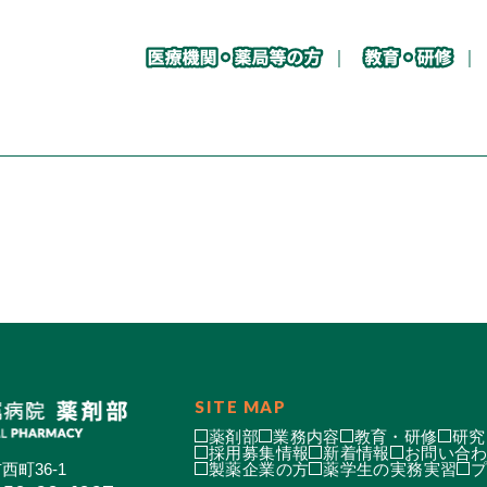
SITE MAP
薬剤部
業務内容
教育・研修
研究
採用募集情報
新着情報
お問い合
西町36-1
製薬企業の方
薬学生の実務実習