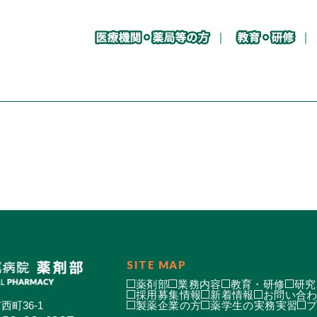
SITE MAP
薬剤部
業務内容
教育・研修
研究
採用募集情報
新着情報
お問い合
西町36-1
製薬企業の方
薬学生の実務実習