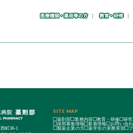
SITE MAP
薬剤部
業務内容
教育・研修
研究
採用募集情報
新着情報
お問い合
西町36-1
製薬企業の方
薬学生の実務実習