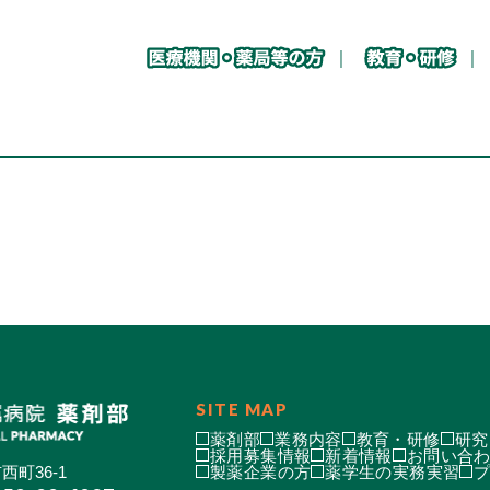
SITE MAP
薬剤部
業務内容
教育・研修
研究
採用募集情報
新着情報
お問い合
西町36-1
製薬企業の方
薬学生の実務実習