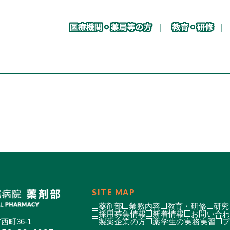
SITE MAP
薬剤部
業務内容
教育・研修
研究
採用募集情報
新着情報
お問い合
西町36-1
製薬企業の方
薬学生の実務実習