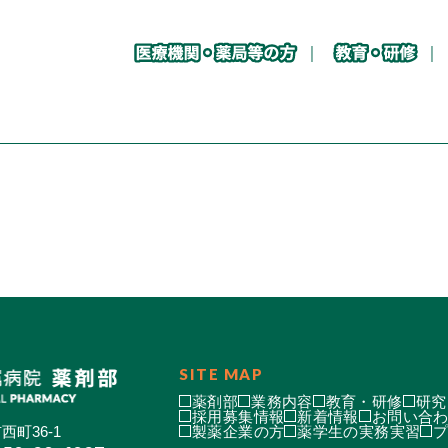
SITE MAP
薬剤部
業務内容
教育・研修
研究
採用募集情報
新着情報
お問い合
西町36-1
製薬企業の方
薬学生の実務実習